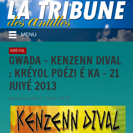
MENU
KRÉYOL
GWADA - KENZENN DIVAL
: KRÉYOL POÉZI É KA - 21
JUIYÉ 2013
Mercredi, juillet 17, 2013 - 23:10