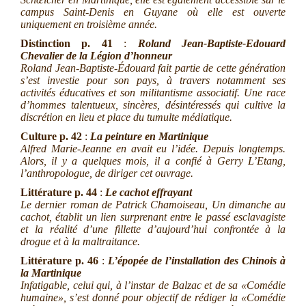
campus Saint-Denis en Guyane où elle est ouverte
uniquement en troisième année.
Distinction
p. 41
:
Roland Jean-Baptiste-Edouard
Chevalier de la Légion d’honneur
Roland Jean-Baptiste-Édouard fait partie de cette génération
s’est investie pour son pays, à travers notamment ses
activités éducatives et son militantisme associatif. Une race
d’hommes talentueux, sincères, désintéressés qui cultive la
discrétion en lieu et place du
tumulte médiatique.
Culture
p. 42
:
La peinture en Martinique
Alfred Marie-Jeanne en avait eu l’idée. Depuis longtemps.
Alors, il y a quelques mois, il a confié à Gerry L’Etang,
l’anthropologue, de diriger cet ouvrage.
Littérature
p. 44
:
Le cachot effrayant
Le dernier roman de Patrick Chamoiseau, Un dimanche au
cachot, établit un lien surprenant entre le passé esclavagiste
et la réalité d’une fillette d’aujourd’hui confrontée à la
drogue et à la maltraitance.
Littérature
p. 46
:
L’épopée de l’installation des Chinois à
la Martinique
Infatigable, celui qui, à l’instar de Balzac et de sa «Comédie
humaine», s’est donné pour objectif de rédiger la «Comédie