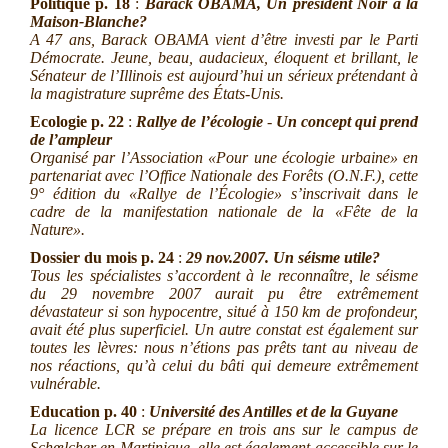
Politique
p. 18
:
Barack OBAMA, Un président Noir à la
Maison-Blanche?
A 47 ans, Barack OBAMA vient d’être investi par le Parti
Démocrate. Jeune, beau, audacieux, éloquent et brillant, le
Sénateur de l’Illinois est aujourd’hui un sérieux prétendant à
la magistrature suprême des États-Unis.
Ecologie
p. 22
:
Rallye de l’écologie
-
Un concept qui prend
de l’ampleur
Organisé par l’Association «Pour une écologie urbaine» en
partenariat avec l’Office Nationale des Forêts (O.N.F.), cette
9° édition du «Rallye de l’Écologie» s’inscrivait dans le
cadre de la manifestation nationale de la «Fête de la
Nature».
Dossier du mois
p. 24
:
29 nov.2007. Un séisme utile?
Tous les spécialistes s’accordent à le reconnaître, le séisme
du 29 novembre 2007 aurait pu être extrêmement
dévastateur si son hypocentre, situé à 150 km de profondeur,
avait été plus superficiel. Un autre constat est également sur
toutes les lèvres: nous n’étions pas prêts tant au niveau de
nos réactions, qu’à celui du bâti qui demeure extrêmement
vulnérable.
Education
p. 40
:
Université des Antilles et de la Guyane
La licence LCR se prépare en trois ans sur le campus de
Schœlcher en Martinique, elle est également accessible sur le