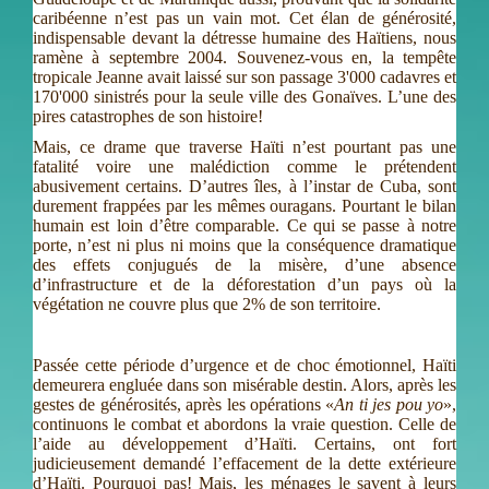
caribéenne n’est pas un vain mot. Cet élan de générosité,
indispensable devant la détresse humaine des Haïtiens, nous
ramène à septembre 2004. Souvenez-vous en, la tempête
tropicale Jeanne avait laissé sur son passage 3'000 cadavres et
170'000 sinistrés pour la seule ville des Gonaïves. L’une des
pires catastrophes de son histoire!
Mais, ce drame que traverse Haïti n’est pourtant pas une
fatalité voire une malédiction comme le prétendent
abusivement certains. D’autres îles, à l’instar de Cuba, sont
durement frappées par les mêmes ouragans. Pourtant le bilan
humain est loin d’être comparable. Ce qui se passe à notre
porte, n’est ni plus ni moins que la conséquence dramatique
des effets conjugués de la misère, d’une absence
d’infrastructure et de la déforestation d’un pays où la
végétation ne couvre plus que 2% de son territoire.
Passée cette période d’urgence et de choc émotionnel, Haïti
demeurera engluée dans son misérable destin. Alors, après les
gestes de générosités, après les opérations «
An ti jes pou yo
»,
continuons le combat et abordons la vraie question. Celle de
l’aide au développement d’Haïti. Certains, ont fort
judicieusement demandé l’effacement de la dette extérieure
d’Haïti. Pourquoi pas! Mais, les ménages le savent à leurs