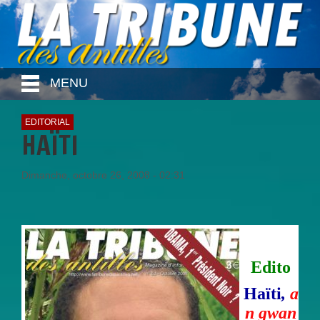
MENU
EDITORIAL
HAÏTI
Dimanche, octobre 26, 2008 - 02:31
Edito
Haïti
,
a
n gwan