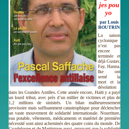
jes pou
yo
par Louis
BOUTRIN
La saison
cyclonique
n’est pas
encore
terminée et
déjà Gustav,
Fay, Hanna,
Ike ont
semé la
mort et la
désolation
dans les Grandes Antilles. Cette année encore, Haïti y a payé
un lourd tribut, avec près d’un millier de victimes et plus de
1,2 millions de sinistrés. Un bilan malheureusement
provisoire mais suffisamment catastrophique pour déclencher
un vaste mouvement de solidarité internationale. Nourriture,
eau potable, vêtements, médicaments et matériel de première
nécessité sont ainsi acheminés des quatre coins du monde. De
Guadeloupe et de Martinique aussi, prouvant que la solidarité