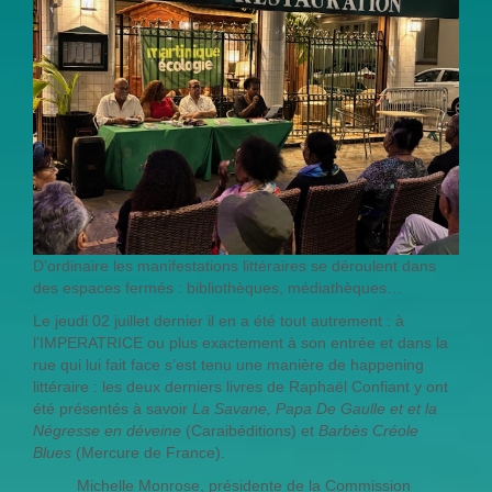
D’ordinaire les manifestations littéraires se déroulent dans
des espaces fermés : bibliothèques, médiathèques…
Le jeudi 02 juillet dernier il en a été tout autrement : à
l’IMPERATRICE ou plus exactement à son entrée et dans la
rue qui lui fait face s’est tenu une manière de happening
littéraire : les deux derniers livres de Raphaël Confiant y ont
été présentés à savoir
La Savane, Papa De Gaulle et et la
Négresse en déveine
(Caraibéditions) et
Barbès Créole
Blues
(Mercure de France).
Michelle Monrose, présidente de la Commission