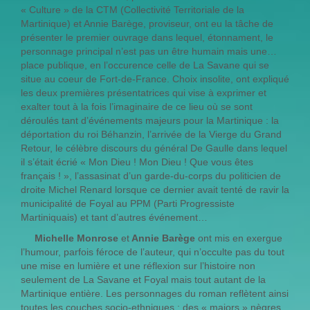
« Culture » de la CTM (Collectivité Territoriale de la
Martinique) et Annie Barège, proviseur, ont eu la tâche de
présenter le premier ouvrage dans lequel, étonnament, le
personnage principal n’est pas un être humain mais une…
place publique, en l’occurence celle de La Savane qui se
situe au coeur de Fort-de-France. Choix insolite, ont expliqué
les deux premières présentatrices qui vise à exprimer et
exalter tout à la fois l’imaginaire de ce lieu où se sont
déroulés tant d’événements majeurs pour la Martinique : la
déportation du roi Béhanzin, l’arrivée de la Vierge du Grand
Retour, le célèbre discours du général De Gaulle dans lequel
il s’était écrié « Mon Dieu ! Mon Dieu ! Que vous êtes
français ! », l’assasinat d’un garde-du-corps du politicien de
droite Michel Renard lorsque ce dernier avait tenté de ravir la
municipalité de Foyal au PPM (Parti Progressiste
Martiniquais) et tant d’autres événement…
Michelle Monrose
et
Annie Barège
ont mis en exergue
l’humour, parfois féroce de l’auteur, qui n’occulte pas du tout
une mise en lumière et une réflexion sur l’histoire non
seulement de La Savane et Foyal mais tout autant de la
Martinique entière. Les personnages du roman reflètent ainsi
toutes les couches socio-ethniques : des « majors » nègres