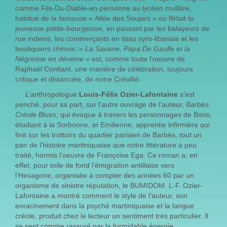
comme Fils-Du-Diable-en-personne au lycéen mulâtre,
habitué de la fameuse « Allée des Soupirs » où flirtait la
jeunesse petite-bourgeoise, en passant par les balayeurs de
rue indiens, les commerçants en tissu syro-libanais et les
boutiquiers chinois.
« La Savane, Papa De Gaulle et la
Négresse en dé
veine »
est, comme toute l’oeuvre de
Raphaël Confiant, une manière de célébration, toujours
critique et distanciée, de notre Créolité.
L’anthropologue
Louis-Félix Ozier-Lafontaine
s’est
penché, pour sa part, sur l’autre ouvrage de l’auteur,
Barbès
Créole Blues,
qui évoque à travers les personnages de Boris,
étudiant à la Sorbonne, et Emilienne, apprentie infirmière qui
finit sur les trottoirs du quartier parisien de Barbès, tout un
pan de l’histoire martiniquaise que notre littérature a peu
traité, hormis l’oeuvre de Françoise Ega. Ce roman a, en
effet, pour toile de fond l’émigration antillaise vers
l’Hexagone, organisée à compter des années 60 par un
organisme de sinistre réputation, le BUMIDOM. L-F. Ozier-
Lafontaine a montré comment le style de l’auteur, son
enracinement dans la psyché martiniquaise et la langue
créole, produit chez le lecteur un sentiment très particulier. Il
se sent comme rassuré par la formidable énergie,