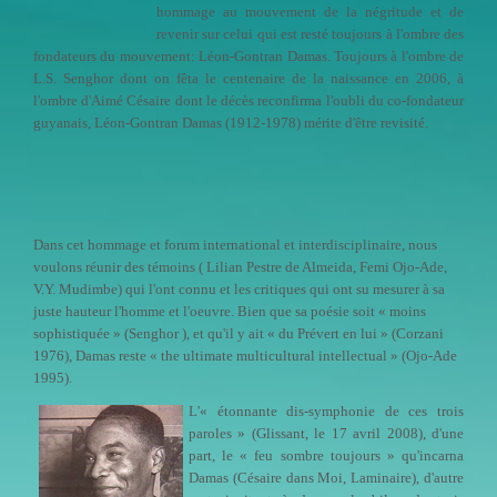
hommage au mouvement de la négritude et de
revenir sur celui qui est resté toujours à l'ombre des
fondateurs du mouvement: Léon-Gontran Damas. Toujours à l'ombre de
L.S. Senghor dont on fêta le centenaire de la naissance en 2006, à
l'ombre d'Aimé Césaire dont le décès reconfirma l'oubli du co-fondateur
guyanais, Léon-Gontran Damas (1912-1978) mérite d'être revisité.
Dans cet hommage et forum international et interdisciplinaire, nous
voulons réunir des témoins ( Lilian Pestre de Almeida, Femi Ojo-Ade,
V.Y. Mudimbe) qui l'ont connu et les critiques qui ont su mesurer à sa
juste hauteur l'homme et l'oeuvre. Bien que sa poésie soit « moins
sophistiquée » (Senghor ), et qu'il y ait « du Prévert en lui » (Corzani
1976), Damas reste « the ultimate multicultural intellectual » (Ojo-Ade
1995).
L'« étonnante dis-symphonie de ces trois
paroles » (Glissant, le 17 avril 2008), d'une
part, le « feu sombre toujours » qu'incarna
Damas (Césaire dans Moi, Laminaire), d'autre