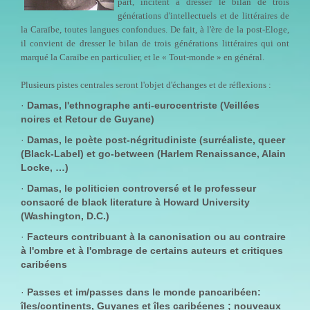
part, incitent à dresser le bilan de trois
générations d'intellectuels et de littéraires de
la Caraïbe, toutes langues confondues. De fait, à l'ère de la post-Eloge,
il convient de dresser le bilan de trois générations littéraires qui ont
marqué la Caraïbe en particulier, et le « Tout-monde » en général.
Plusieurs pistes centrales seront l'objet d'échanges et de réflexions :
·
Damas, l'ethnographe anti-eurocentriste (Veillées
noires et Retour de Guyane)
·
Damas, le poète post-négritudiniste (surréaliste, queer
(Black-Label) et go-between (Harlem Renaissance, Alain
Locke, …)
·
Damas, le politicien controversé et le professeur
consacré de black literature à Howard University
(Washington, D.C.)
·
Facteurs contribuant à la canonisation ou au contraire
à l'ombre et à l'ombrage de certains auteurs et critiques
caribéens
·
Passes et im/passes dans le monde pancaribéen:
îles/continents, Guyanes et îles caribéenes ; nouveaux