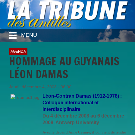
MENU
AGENDA
HOMMAGE AU GUYANAIS
LÉON DAMAS
Jeudi, décembre 4, 2008 - 06:00
Léon-Gontran Damas (1912-1978) :
Colloque international et
Interdisciplinaire
Du 4 décembre 2008 au 6 décembre
2008, Antwerp University
Avec le décès d'Aimé Césaire, il convient de rendre