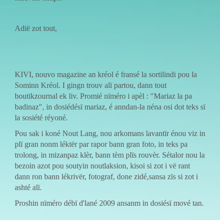
Adië zot tout,
KIVI, nouvo magazine an kréol é fransé la sortilindi pou la
Sominn Kréol. I gingn trouv alï partou, dann tout
boutikzournal ek liv. Promié nïméro i apèl : "Mariaz la pa
badinaz", in dosiédésï mariaz, é anndan-la néna osi dot teks sï
la sosiété réyoné.
Pou sak i koné Nout Lang, nou arkomans lavantïr énou viz in
plï gran nonm léktër par rapor bann gran foto, in teks pa
trolong, in mizanpaz klèr, bann tèm plïs rouvèr. Sétalor nou la
bezoin azot pou soutyin noutlaksion, kisoi si zot i vë rant
dann ron bann lékrivër, fotograf, done zidé,sansa zïs si zot i
ashté alï.
Proshin nïméro débï d'lané 2009 ansanm in dosiésï mové tan.