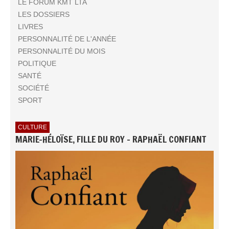
LE FORUM KMT LTA
LES DOSSIERS
LIVRES
PERSONNALITÉ DE L'ANNÉE
PERSONNALITÉ DU MOIS
POLITIQUE
SANTÉ
SOCIÉTÉ
SPORT
CULTURE
MARIE-HÉLOÏSE, FILLE DU ROY - RAPHAËL CONFIANT