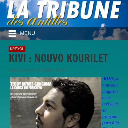
MENU
KRÉYOL
KIVI : NOUVO KOURILET
Jeudi, octobre 30, 2008 - 14:19
KIVI,
le
nouveau
magazin
e en
créole et
en
français
paru à la