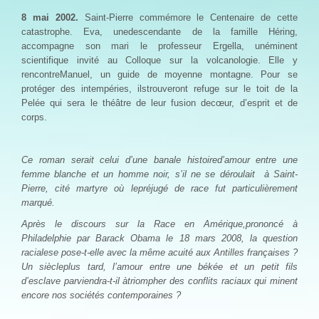
8 mai 2002.
Saint-Pierre commémore le Centenaire de cette
catastrophe. Eva, unedescendante de la famille Héring,
accompagne son mari le professeur Ergella, unéminent
scientifique invité au Colloque sur la volcanologie. Elle y
rencontreManuel, un guide de moyenne montagne. Pour se
protéger des intempéries, ilstrouveront refuge sur le toit de la
Pelée qui sera le théâtre de leur fusion decœur, d’esprit et de
corps.
Ce roman serait celui d’une banale histoired’amour entre une
femme blanche et un homme noir, s’il ne se déroulait
à Saint-
Pierre, cité martyre où lepréjugé de race fut particulièrement
marqué.
Après le discours sur la Race en Amérique,prononcé à
Philadelphie par Barack Obama le 18 mars 2008, la question
racialese pose-t-elle avec la même acuité aux Antilles françaises ?
Un siècleplus tard, l’amour entre une békée et un petit fils
d’esclave parviendra-t-il àtriompher des conflits raciaux qui minent
encore nos sociétés contemporaines ?