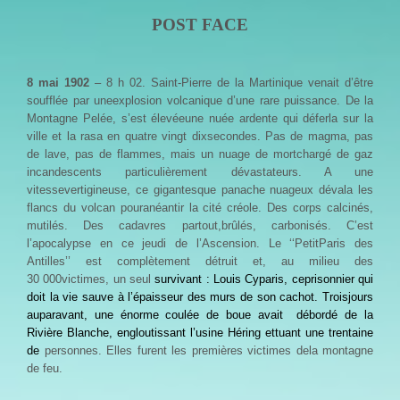
POST FACE
8 mai 1902
– 8 h 02. Saint-Pierre de la Martinique venait d’être
soufflée par uneexplosion volcanique d’une rare puissance. De la
Montagne Pelée, s’est élevéeune nuée ardente qui déferla sur la
ville et la rasa en quatre vingt dixsecondes. Pas de magma, pas
de lave, pas de flammes, mais un nuage de mortchargé de gaz
incandescents particulièrement dévastateurs. A une
vitessevertigineuse, ce gigantesque panache nuageux dévala les
flancs du volcan pouranéantir la cité créole. Des corps calcinés,
mutilés. Des cadavres partout,brûlés, carbonisés. C’est
l’apocalypse en ce jeudi de l’Ascension. Le ‘‘PetitParis des
Antilles’’ est complètement détruit et, au milieu des
30 000victimes, un seul
survivant : Louis Cyparis, ceprisonnier qui
doit la vie sauve à l’épaisseur des murs de son cachot. Troisjours
auparavant, une énorme coulée de boue avait
débordé de la
Rivière Blanche, engloutissant l’usine Héring ettuant une trentaine
de
personnes. Elles furent les premières victimes dela montagne
de feu.