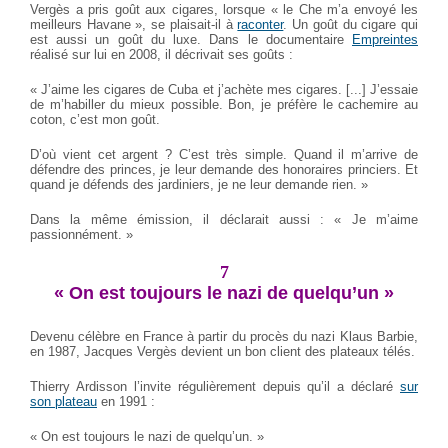
Vergès a pris goût aux cigares, lorsque « le Che m’a envoyé les
meilleurs Havane », se plaisait-il à
raconter
. Un goût du cigare qui
est aussi un goût du luxe. Dans le documentaire
Empreintes
réalisé sur lui en 2008, il décrivait ses goûts :
« J’aime les cigares de Cuba et j’achète mes cigares. [...] J’essaie
de m’habiller du mieux possible. Bon, je préfère le cachemire au
coton, c’est mon goût.
D’où vient cet argent ? C’est très simple. Quand il m’arrive de
défendre des princes, je leur demande des honoraires princiers. Et
quand je défends des jardiniers, je ne leur demande rien. »
Dans la même émission, il déclarait aussi : « Je m’aime
passionnément. »
7
« On est toujours le nazi de quelqu’un »
Devenu célèbre en France à partir du procès du nazi Klaus Barbie,
en 1987, Jacques Vergès devient un bon client des plateaux télés.
Thierry Ardisson l’invite régulièrement depuis qu’il a déclaré
sur
son plateau
en 1991 :
« On est toujours le nazi de quelqu’un. »