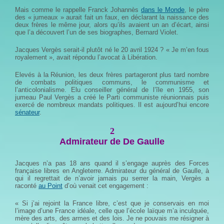
Mais comme le rappelle Franck Johannès
dans le Monde
, le père
des « jumeaux » aurait fait un faux, en déclarant la naissance des
deux frères le même jour, alors qu’ils avaient un an d’écart, ainsi
que l’a découvert l’un de ses biographes, Bernard Violet.
Jacques Vergès serait-il plutôt né le 20 avril 1924 ? « Je m’en fous
royalement », avait répondu l’avocat à Libération.
Elevés à la Réunion, les deux frères partageront plus tard nombre
de combats politiques communs, le communisme et
l’anticolonialisme. Elu conseiller général de l’île en 1955, son
jumeau Paul Vergès a créé le Parti communiste réunionnais puis
exercé de nombreux mandats politiques. Il est aujourd’hui encore
sénateur
.
2
Admirateur de De Gaulle
Jacques n’a pas 18 ans quand il s’engage auprès des Forces
française libres en Angleterre. Admirateur du général de Gaulle, à
qui il regrettait de n’avoir jamais pu serrer la main, Vergès a
raconté
au Point
d’où venait cet engagement :
« Si j’ai rejoint la France libre, c’est que je conservais en moi
l’image d’une France idéale, celle que l’école laïque m’a inculquée,
mère des arts, des armes et des lois. Je ne pouvais me résigner à