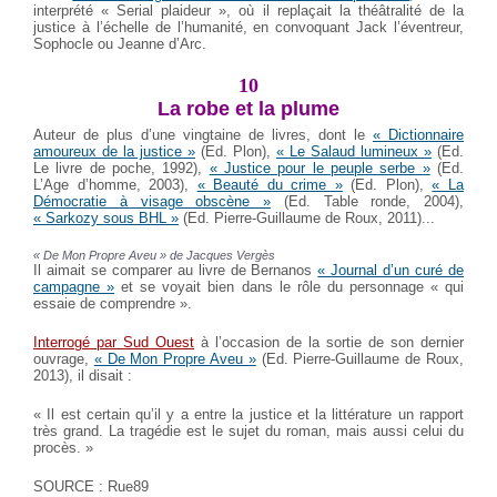
interprété « Serial plaideur », où il replaçait la théâtralité de la
justice à l’échelle de l’humanité, en convoquant Jack l’éventreur,
Sophocle ou Jeanne d’Arc.
10
La robe et la plume
Auteur de plus d’une vingtaine de livres, dont le
« Dictionnaire
amoureux de la justice »
(Ed. Plon),
« Le Salaud lumineux »
(Ed.
Le livre de poche, 1992),
« Justice pour le peuple serbe »
(Ed.
L’Age d’homme, 2003),
« Beauté du crime »
(Ed. Plon),
« La
Démocratie à visage obscène »
(Ed. Table ronde, 2004),
« Sarkozy sous BHL »
(Ed. Pierre-Guillaume de Roux, 2011)...
« De Mon Propre Aveu » de Jacques Vergès
Il aimait se comparer au livre de Bernanos
« Journal d’un curé de
campagne »
et se voyait bien dans le rôle du personnage « qui
essaie de comprendre ».
Interrogé par Sud Ouest
à l’occasion de la sortie de son dernier
ouvrage,
« De Mon Propre Aveu »
(Ed. Pierre-Guillaume de Roux,
2013), il disait :
« Il est certain qu’il y a entre la justice et la littérature un rapport
très grand. La tragédie est le sujet du roman, mais aussi celui du
procès. »
SOURCE : Rue89