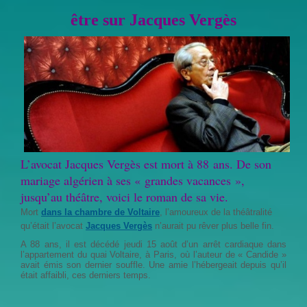
être sur Jacques Vergès
L’avocat Jacques Vergès est mort à 88 ans. De son
mariage algérien à ses « grandes vacances »,
jusqu’au théâtre, voici le roman de sa vie.
Mort
dans la chambre de Voltaire
, l’amoureux de la théâtralité
qu’était l’avocat
Jacques Vergès
n’aurait pu rêver plus belle fin.
A 88 ans, il est décédé jeudi 15 août d’un arrêt cardiaque dans
l’appartement du quai Voltaire, à Paris, où l’auteur de « Candide »
avait émis son dernier souffle. Une amie l’hébergeait depuis qu’il
était affaibli, ces derniers temps.