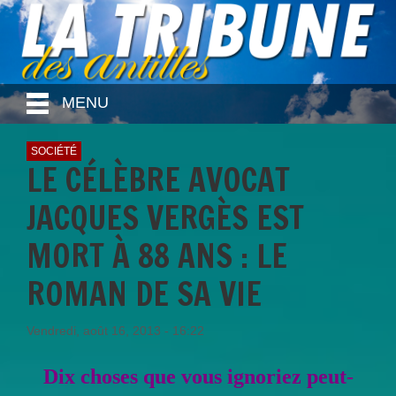
MENU
SOCIÉTÉ
LE CÉLÈBRE AVOCAT
JACQUES VERGÈS EST
MORT À 88 ANS : LE
ROMAN DE SA VIE
Vendredi, août 16, 2013 - 16:22
Dix choses que vous ignoriez peut-