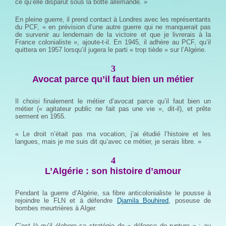
ce qu’elle disparût sous la botte allemande. »
En pleine guerre, il prend contact à Londres avec les représentants
du PCF, « en prévision d’une autre guerre qui ne manquerait pas
de survenir au lendemain de la victoire et que je livrerais à la
France colonialiste », ajoute-t-il. En 1945, il adhère au PCF, qu’il
quittera en 1957 lorsqu’il jugera le parti « trop tiède » sur l’Algérie.
3
Avocat parce qu’il faut bien un métier
Il choisi finalement le métier d’avocat parce qu’il faut bien un
métier (« agitateur public ne fait pas une vie », dit-il), et prête
serment en 1955.
« Le droit n’était pas ma vocation, j’ai étudié l’histoire et les
langues, mais je me suis dit qu’avec ce métier, je serais libre. »
4
L’Algérie : son histoire d’amour
Pendant la guerre d’Algérie, sa fibre anticolonialiste le pousse à
rejoindre le FLN et à défendre
Djamila Bouhired
, poseuse de
bombes meurtrières à Alger.
C’est là qu’il élabore sa stratégie de « défense de rupture » : au