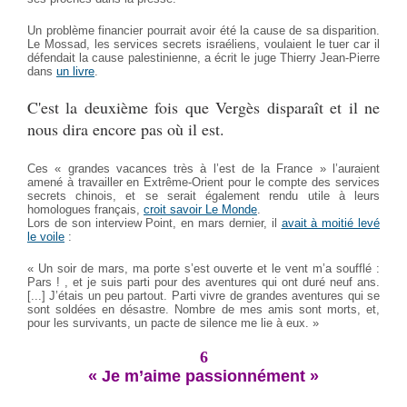
Un problème financier pourrait avoir été la cause de sa disparition.
Le Mossad, les services secrets israéliens, voulaient le tuer car il
défendait la cause palestinienne, a écrit le juge Thierry Jean-Pierre
dans
un livre
.
C'est la deuxième fois que Vergès disparaît et il ne
nous dira encore pas où il est.
Ces « grandes vacances très à l’est de la France » l’auraient
amené à travailler en Extrême-Orient pour le compte des services
secrets chinois, et se serait également rendu utile à leurs
homologues français,
croit savoir Le Monde
.
Lors de son interview Point, en mars dernier, il
avait à moitié levé
le voile
:
« Un soir de mars, ma porte s’est ouverte et le vent m’a soufflé :
Pars ! , et je suis parti pour des aventures qui ont duré neuf ans.
[...] J’étais un peu partout. Parti vivre de grandes aventures qui se
sont soldées en désastre. Nombre de mes amis sont morts, et,
pour les survivants, un pacte de silence me lie à eux. »
6
« Je m’aime passionnément »