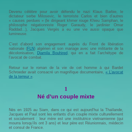
Devenu célèbre pour avoir défendu le nazi Klaus Barbie, le
dictateur serbe Milosevic, le terroriste Carlos et bien d’autres
« causes perdues » (le dirigeant khmer rouge Khieu Samphan, le
philosophe négationniste Roger Garaudy, le jardinier Omar
Raddad...), Jacques Vergès a eu une vie aussi opaque que
lumineuse.
C’est d’abord son engagement auprès du Front de libération
nationale (
FLN
) algérien et son mariage avec une militante de la
décolonisation,
Djamila Bouhired
, qui en a fait l’archétype de
l’avocat de combat.
Retour sur le roman de la vie de cet homme à qui Bardet
Schroeder avait consacré un magnifique documentaire,
« L’avocat
de la terreur »
.
1
Né d’un couple mixte
Nés en 1925 au Siam, dans ce qui est aujourd’hui la Thaïlande,
Jacques et Paul sont les enfants d’un couple mixte culturellement
et socialement : leur mère est une institutrice vietnamienne (qui
mourra lorsqu’ils ont 3 ans) et leur père est Réunionnais, médecin
et consul de France.