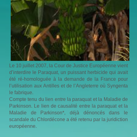
Le 10 juillet 2007, la Cour de Justice Européenne vient
d’interdire le Paraquat, un puissant herbicide qui avait
été ré-homologuée à la demande de la France pour
l’utilisation aux Antilles et de l’Angleterre où Syngenta
le fabrique.
Compte tenu du lien entre la paraquat et la Maladie de
Parkinson. Le lien de causalité entre la paraquat et la
Maladie de Parkinson*, déjà dénoncés dans le
scandale du Chlordécone a été retenu par la juridiction
européenne.