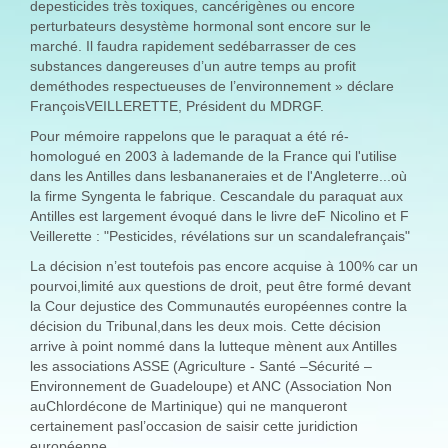
depesticides très toxiques, cancérigènes ou encore
perturbateurs desystème hormonal sont encore sur le
marché. Il faudra rapidement sedébarrasser de ces
substances dangereuses d’un autre temps au profit
deméthodes respectueuses de l’environnement » déclare
FrançoisVEILLERETTE, Président du MDRGF.
Pour mémoire rappelons que le paraquat a été ré-
homologué en 2003 à lademande de la France qui l'utilise
dans les Antilles dans lesbananeraies et de l'Angleterre...où
la firme Syngenta le fabrique. Cescandale du paraquat aux
Antilles est largement évoqué dans le livre deF Nicolino et F
Veillerette : "Pesticides, révélations sur un scandalefrançais"
La décision n’est toutefois pas encore acquise à 100% car un
pourvoi,limité aux questions de droit, peut être formé devant
la Cour dejustice des Communautés européennes contre la
décision du Tribunal,dans les deux mois. Cette décision
arrive à point nommé dans la lutteque mènent aux Antilles
les associations ASSE (Agriculture - Santé –Sécurité –
Environnement de Guadeloupe) et ANC (Association Non
auChlordécone de Martinique) qui ne manqueront
certainement pasl’occasion de saisir cette juridiction
européenne.