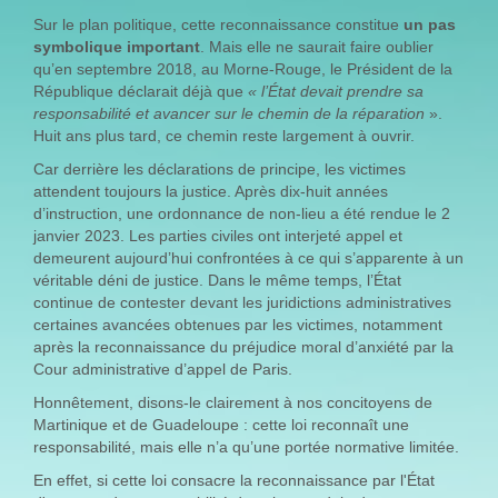
Sur le plan politique, cette reconnaissance constitue
un pas
symbolique important
. Mais elle ne saurait faire oublier
qu’en septembre 2018, au Morne-Rouge, le Président de la
République déclarait déjà que
« l’État devait prendre sa
responsabilité et avancer sur le chemin de la réparation
».
Huit ans plus tard, ce chemin reste largement à ouvrir.
Car derrière les déclarations de principe, les victimes
attendent toujours la justice. Après dix-huit années
d’instruction, une ordonnance de non-lieu a été rendue le 2
janvier 2023. Les parties civiles ont interjeté appel et
demeurent aujourd’hui confrontées à ce qui s’apparente à un
véritable déni de justice. Dans le même temps, l’État
continue de contester devant les juridictions administratives
certaines avancées obtenues par les victimes, notamment
après la reconnaissance du préjudice moral d’anxiété par la
Cour administrative d’appel de Paris.
Honnêtement, disons-le clairement à nos concitoyens de
Martinique et de Guadeloupe : cette loi reconnaît une
responsabilité, mais elle n’a qu’une portée normative limitée.
En effet, si cette loi consacre la reconnaissance par l'État