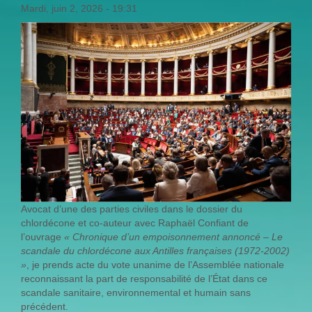
Mardi, juin 2, 2026 - 19:31
Avocat d’une des parties civiles dans le dossier du
chlordécone et co-auteur avec Raphaël Confiant de
l’ouvrage
« Chronique d’un empoisonnement annoncé – Le
scandale du chlordécone aux Antilles françaises (1972-2002)
»
, je prends acte du vote unanime de l’Assemblée nationale
reconnaissant la part de responsabilité de l’État dans ce
scandale sanitaire, environnemental et humain sans
précédent.