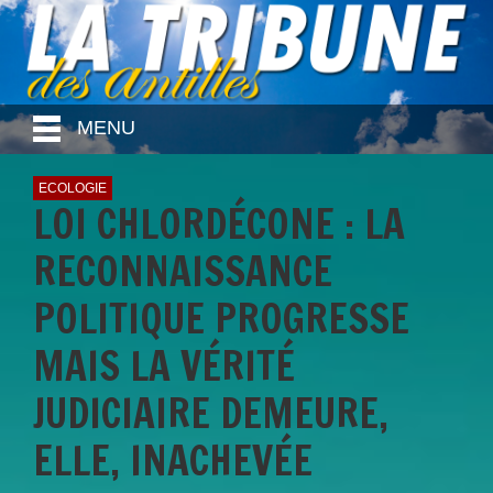
MENU
ECOLOGIE
LOI CHLORDÉCONE : LA
RECONNAISSANCE
POLITIQUE PROGRESSE
MAIS LA VÉRITÉ
JUDICIAIRE DEMEURE,
ELLE, INACHEVÉE