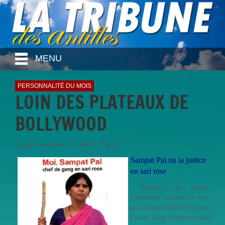
MENU
PERSONNALITÉ DU MOIS
LOIN DES PLATEAUX DE
BOLLYWOOD
Lundi, novembre 3, 2008 - 16:27
Sampat Pal ou la justice
en sari rose
Héroïne du peuple
déterminée à briser le statu
quo, Sampat Pal Devi et son
Gulabi Gang défendent sans