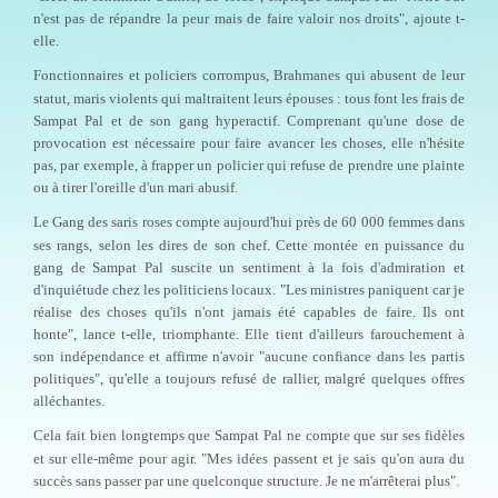
n'est pas de répandre la peur mais de faire valoir nos droits", ajoute t-
elle.
Fonctionnaires et policiers corrompus, Brahmanes qui abusent de leur
statut, maris violents qui maltraitent leurs épouses : tous font les frais de
Sampat Pal et de son gang hyperactif. Comprenant qu'une dose de
provocation est nécessaire pour faire avancer les choses, elle n'hésite
pas, par exemple, à frapper un policier qui refuse de prendre une plainte
ou à tirer l'oreille d'un mari abusif.
Le Gang des saris roses compte aujourd'hui près de 60 000 femmes dans
ses rangs, selon les dires de son chef. Cette montée en puissance du
gang de Sampat Pal suscite un sentiment à la fois d'admiration et
d'inquiétude chez les politiciens locaux. "Les ministres paniquent car je
réalise des choses qu'ils n'ont jamais été capables de faire. Ils ont
honte", lance t-elle, triomphante. Elle tient d'ailleurs farouchement à
son indépendance et affirme n'avoir "aucune confiance dans les partis
politiques", qu'elle a toujours refusé de rallier, malgré quelques offres
alléchantes.
Cela fait bien longtemps que Sampat Pal ne compte que sur ses fidèles
et sur elle-même pour agir. "Mes idées passent et je sais qu'on aura du
succès sans passer par une quelconque structure. Je ne m'arrêterai plus".