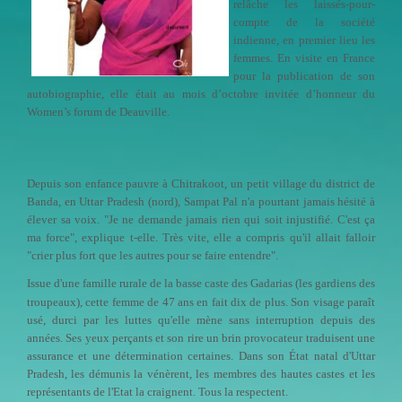
relâche les laissés-pour-
compte de la société
indienne, en premier lieu les
femmes. En visite en France
pour la publication de son
autobiographie, elle était au mois d’octobre invitée d’honneur du
Women’s forum de Deauville.
Depuis son enfance pauvre à Chitrakoot, un petit village du district de
Banda, en Uttar Pradesh (nord), Sampat Pal n'a pourtant jamais hésité à
élever sa voix. "Je ne demande jamais rien qui soit injustifié. C'est ça
ma force", explique t-elle. Très vite, elle a compris qu'il allait falloir
"crier plus fort que les autres pour se faire entendre".
Issue d'une famille rurale de la basse caste des Gadarias (les gardiens des
troupeaux), cette femme de 47 ans en fait dix de plus. Son visage paraît
usé, durci par les luttes qu'elle mène sans interruption depuis des
années. Ses yeux perçants et son rire un brin provocateur traduisent une
assurance et une détermination certaines. Dans son État natal d'Uttar
Pradesh, les démunis la vénèrent, les membres des hautes castes et les
représentants de l'Etat la craignent. Tous la respectent.