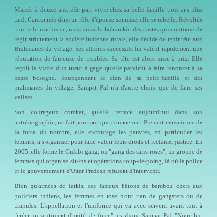
Mariée à douze ans, elle part vivre chez sa belle-famille trois ans plus
tard. Cantonnée dans un rôle d'épouse soumise, elle se rebelle. Révoltée
contre le machisme, mais aussi la hiérarchie des castes qui continue de
régir strictement la société indienne rurale, elle décide de tenir tête aux
Brahmanes du village. Ses affronts successifs lui valent rapidement une
réputation de fauteuse de troubles. Sa tête est alors mise à prix. Elle
reçoit la visite d'un tueur à gage qu'elle parvient à faire renoncer à sa
basse besogne. Soupçonnant le clan de sa belle-famille et des
brahmanes du village, Sampat Pal n'a d'autre choix que de faire ses
valises.
Son courageux combat, qu'elle retrace aujourd'hui dans son
autobiographie, ne fait pourtant que commencer. Prenant conscience de
la force du nombre, elle encourage les pauvres, en particulier les
femmes, à s'organiser pour faire valoir leurs droits et réclamer justice. En
2005, elle forme le Gulabi gang, ou "gang des saris roses", un groupe de
femmes qui organise sit-ins et opérations coup-de-poing, là où la police
et le gouvernement d'Uttar Pradesh refusent d'intervenir.
Bien qu'armées de lathis, ces fameux bâtons de bambou chers aux
policiers indiens, les femmes en rose n'ont rien de gangsters ou de
crapules. L'appellation et l'uniforme qui va avec servent avant tout à
"créer un sentiment d'unité, de force", explique Sampat Pal. "Notre but