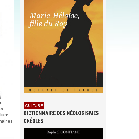
ue-
CULTURE
on
DICTIONNAIRE DES NÉOLOGISMES
lture
CRÉOLES
chaines