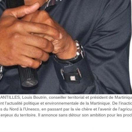
ILLES, Louis Boutrin, conseiller territorial et président de Martiniq
t l'actualité politique et environnementale de la Martinique. De l'inacti
s du Nord à l'Unesco, en passant par la vie chère et l'avenir de l'agricu
es enjeux du territoire. Il annonce sans détour son ambition pour les pro