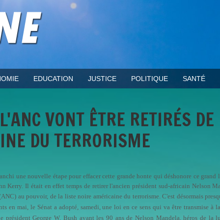
OMIE
EDUCATION
JUSTICE
POLITIQUE
SANTÉ
'ANC VONT ÊTRE RETIRÉS DE 
AINE DU TERRORISME
franchi une nouvelle étape pour effacer cette grande honte qui déshonore ce grand l
hn Kerry. Il était en effet temps de retirer l'ancien président sud-africain Nelson M
 (ANC) au pouvoir, de la liste noire américaine du terrorisme.
C'est désormais pres
nts en mai, le Sénat a adopté, samedi, une loi en ce sens qui va être transmise à 
 le président George W. Bush avant les 90 ans de Nelson Mandela, héros de la lu