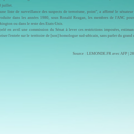
 juillet.
ne liste de surveillance des suspects de terrorisme, point", a affirmé le sénateu
ntroduite dans les années 1980, sous Ronald Reagan, les membres de l'ANC pouv
ington ou dans le reste des Etats-Unis.
pelé en avril une commission du Sénat à lever ces restrictions imposées, estiman
iser l'entrée sur le territoire de [son] homologue sud-africain, sans parler du grand 
Source : LEMONDE.FR avec AFP | 28