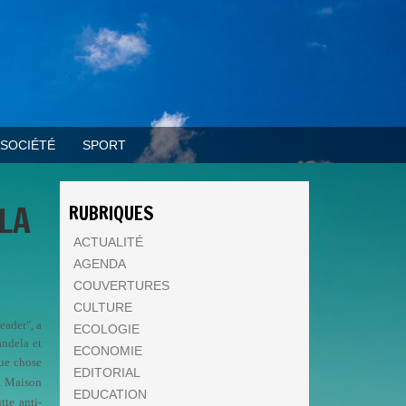
SOCIÉTÉ
SPORT
LA
RUBRIQUES
ACTUALITÉ
AGENDA
COUVERTURES
CULTURE
eader", a
ECOLOGIE
andela et
ECONOMIE
que chose
EDITORIAL
la Maison
EDUCATION
tte anti-