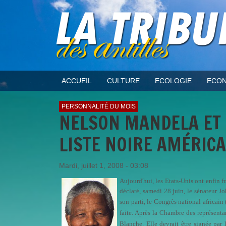
ACCUEIL
CULTURE
ECOLOGIE
ECON
PERSONNALITÉ DU MOIS
NELSON MANDELA ET L
LISTE NOIRE AMÉRIC
Mardi, juillet 1, 2008 - 03:08
Aujourd'hui, les Etats-Unis ont enfin 
déclaré, samedi 28 juin, le sénateur Jo
son parti, le Congrès national africain
faite. Après la Chambre des représenta
Blanche. Elle devrait être signée par