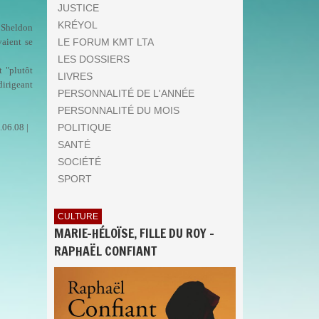
JUSTICE
KRÉYOL
r Sheldon
aient se
LE FORUM KMT LTA
LES DOSSIERS
t "plutôt
LIVRES
dirigeant
PERSONNALITÉ DE L'ANNÉE
PERSONNALITÉ DU MOIS
.06.08 |
POLITIQUE
SANTÉ
SOCIÉTÉ
SPORT
CULTURE
MARIE-HÉLOÏSE, FILLE DU ROY -
RAPHAËL CONFIANT