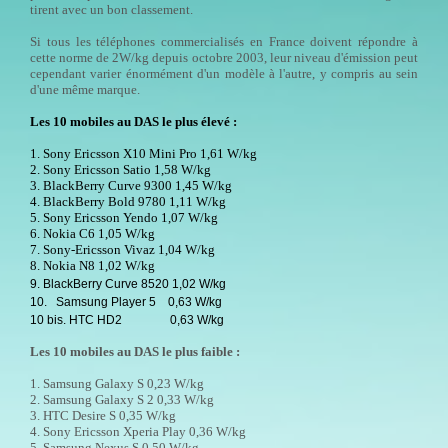
tirent avec un bon classement.
Si tous les téléphones commercialisés en France doivent répondre à
cette norme de 2W/kg depuis octobre 2003, leur niveau d'émission peut
cependant varier énormément d'un modèle à l'autre, y compris au sein
d'une même marque.
Les 10 mobiles au DAS le plus élevé :
1. Sony Ericsson X10 Mini Pro 1,61 W/kg
2. Sony Ericsson Satio 1,58 W/kg
3. BlackBerry Curve 9300 1,45 W/kg
4. BlackBerry Bold 9780 1,11 W/kg
5. Sony Ericsson Yendo 1,07 W/kg
6. Nokia C6 1,05 W/kg
7. Sony-Ericsson Vivaz 1,04 W/kg
8. Nokia N8 1,02 W/kg
9. BlackBerry Curve 8520 1,02 W/kg
10. Samsung Player 5 0,63 W/kg
10 bis. HTC HD2 0,63 W/kg
Les 10 mobiles au DAS le plus faible :
1. Samsung Galaxy S 0,23 W/kg
2. Samsung Galaxy S 2 0,33 W/kg
3. HTC Desire S 0,35 W/kg
4. Sony Ericsson Xperia Play 0,36 W/kg
5. Samsung Nexus S 0,50 W/kg