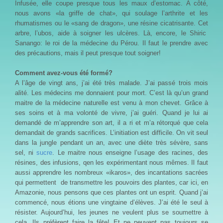
Infusée, elle coupe presque tous les maux d’estomac. A côté,
nous avons «la griffe de chat», qui soulage l’arthrite et les
rhumatismes ou le «sang de dragon», une résine cicatrisante. Cet
arbre, l’ubos, aide à soigner les ulcères. Là, encore, le Shiric
Sanango: le roi de la médecine du Pérou. Il faut le prendre avec
des précautions, mais il peut presque tout soigner!
Comment avez-vous été formé?
A l’âge de vingt ans, j’ai été très malade. J’ai passé trois mois
alité. Les médecins me donnaient pour mort. C’est là qu’un grand
maitre de la médecine naturelle est venu à mon chevet. Grâce à
ses soins et à ma volonté de vivre, j’ai guéri. Quand je lui ai
demandé de m’apprendre son art, il a ri et m’a rétorqué que cela
demandait de grands sacrifices. L’initiation est difficile. On vit seul
dans la jungle pendant un an, avec une diète très sévère, sans
sel, ni
sucre
. Le maitre nous enseigne l’usage des racines, des
résines, des infusions, qen les expérimentant nous mêmes. Il faut
aussi apprendre les nombreux «ikaros», des incantations sacrées
qui permettent de transmettre les pouvoirs des plantes, car ici, en
Amazonie, nous pensons que ces plantes ont un esprit. Quand j’ai
commencé, nous étions une vingtaine d’élèves. J’ai été le seul à
résister. Aujourd’hui, les jeunes ne veulent plus se soumettre à
cela. Ils préfèrent faire la fête! Et ne peuvent pas toujours se