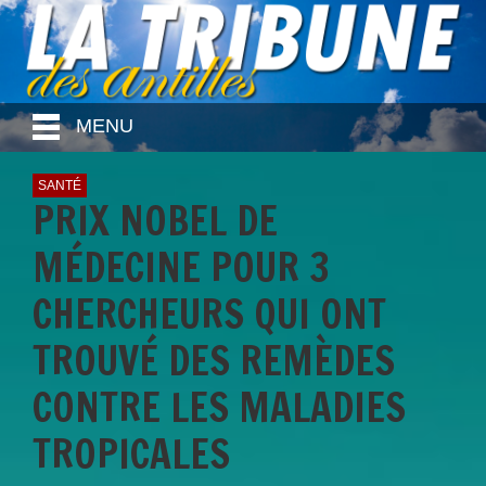
MENU
SANTÉ
PRIX NOBEL DE
MÉDECINE POUR 3
CHERCHEURS QUI ONT
TROUVÉ DES REMÈDES
CONTRE LES MALADIES
TROPICALES