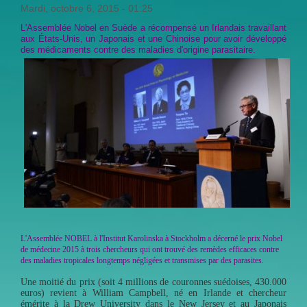
Mardi, octobre 6, 2015 - 01:25
L'Assemblée Nobel en Suède a récompensé un Irlandais travaillant
aux États-Unis, un Japonais et une Chinoise pour avoir développé
des médicaments contre des maladies d'origine parasitaire.
L'Assemblée NOBEL
à l'Institut Karolinska à Stockholm a décerné le prix Nobel
de médecine 2015 à trois chercheurs qui ont trouvé des remèdes efficaces contre
des maladies tropicales longtemps négligées et transmises par des parasites.
Une moitié du prix (soit 4 millions de couronnes suédoises, 430.000
euros) revient à William Campbell, né en Irlande et chercheur
émérite à la Drew University dans le New Jersey et au Japonais