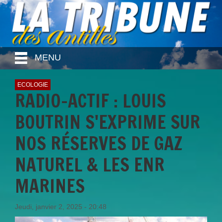
MENU
ECOLOGIE
RADIO-ACTIF : LOUIS
BOUTRIN S'EXPRIME SUR
NOS RÉSERVES DE GAZ
NATUREL & LES ENR
MARINES
Jeudi, janvier 2, 2025 - 20:48