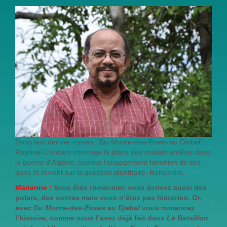
Dans son dernier roman, "Du Morne-des-Esses au Djebel",
Raphaël Confiant interroge la place des soldats antillais dans
la guerre d’Algérie, nuance l’engagement fanonien de ses
pairs et revient sur la question identitaire. Rencontre.
Marianne :
Vous êtes romancier, vous écrivez aussi des
polars, des contes mais vous n’êtes pas historien. Or,
avec
Du Morne-des-Esses au Djebel
vous romancez
l’histoire, comme vous l’avez déjà fait dans
Le Bataillon