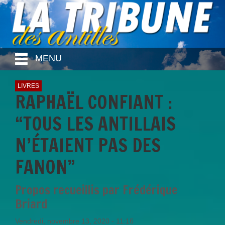
MENU
LIVRES
RAPHAËL CONFIANT :
“TOUS LES ANTILLAIS
N’ÉTAIENT PAS DES
FANON”
Propos recueillis par Frédérique
Briard
Vendredi, novembre 13, 2020 - 11:16