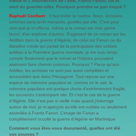
créole
et
L’Insurrection de l’âme, Frantz Fanon, vie et
mort du guerrier-silex
. Pourquoi prendre ce pari risqué ?
Raphaël Confiant
:
Il faut éviter la routine. Nous, écrivains,
sommes sans arrêt menacés, guettés par elle. C’est pour
cela que je m’efforce, même si le roman est mon genre
favori, d’en explorer d’autres. S’agissant de ce roman sur les
Antillais dans la guerre d’Algérie, de celui sur Fanon ou du
Bataillon créole
qui parlait de la participation des soldats
antillais à la Première guerre mondiale, je me suis rendu
compte finalement que le roman et l’histoire pouvaient
aisément faire chemin commun. Pourquoi ? Parce qu'aux
Antilles, les archives ne sont pas aussi complètes et
accessibles que dans l’Hexagone. Tout repose sur une
espèce de mémoire populaire et, comme on le sait, la
mémoire populaire est quelque chose d’extrêmement fragile,
les souvenirs s’estompent vite. Et c’est le cas de la guerre
d’Algérie. Elle n’est pas si vieille mais quand j’interroge
autour de moi, je m’aperçois qu’elle est oubliée ou seulement
assimilée à Frantz Fanon. L’image de Fanon a
complètement occulté la guerre d’Algérie en Martinique.
Comment vous êtes-vous documenté, quelles ont été
vos sources ?