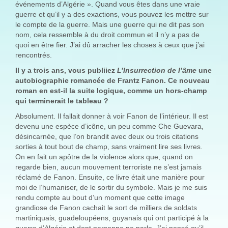
événements d’Algérie ». Quand vous êtes dans une vraie
guerre et qu’il y a des exactions, vous pouvez les mettre sur
le compte de la guerre. Mais une guerre qui ne dit pas son
nom, cela ressemble à du droit commun et il n’y a pas de
quoi en être fier. J’ai dû arracher les choses à ceux que j’ai
rencontrés.
Il y a trois ans, vous publiiez
L’Insurrection de l’âme
une
autobiographie romancée de Frantz Fanon. Ce nouveau
roman en est-il la suite logique, comme un hors-champ
qui terminerait le tableau ?
Absolument. Il fallait donner à voir Fanon de l’intérieur. Il est
devenu une espèce d’icône, un peu comme Che Guevara,
désincarnée, que l’on brandit avec deux ou trois citations
sorties à tout bout de champ, sans vraiment lire ses livres.
On en fait un apôtre de la violence alors que, quand on
regarde bien, aucun mouvement terroriste ne s’est jamais
réclamé de Fanon. Ensuite, ce livre était une manière pour
moi de l’humaniser, de le sortir du symbole. Mais je me suis
rendu compte au bout d’un moment que cette image
grandiose de Fanon cachait le sort de milliers de soldats
martiniquais, guadeloupéens, guyanais qui ont participé à la
guerre d’Algérie et dont personne ne parle. J’ai pensé qu’il