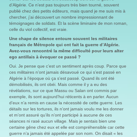
d’Algérie. Ce n’est pas toujours très bien tourné, souvent
publié chez des petits éditeurs, mais quand je me suis mis à
chercher, j’ai découvert un nombre impressionnant de
témoignages de soldats. Et la scène liminaire de mon roman,
celle du viol collectif, est vraie.
Une chape de silence entoure souvent les militaires
français de Métropole qui ont fait la guerre d’Algérie.
Avez-vous rencontré la même difficulté pour leurs alter
ego antillais à évoquer ce passé ?
Oui. Je pense que c’est un sentiment après coup. Parce que
ces militaires n’ont jamais désavoué ce qui s’est passé en
Algérie à l’époque où ça s’est passé. Quand ils ont été
démobilisés, ils ont obéi. Mais comme il y a eu des
révélations, sur ce que Massu ou Salan ont commis par
exemple, ils sont aujourd’hui réticents à en parler. Aucun
d’eux n’a remis en cause la nécessité de cette guerre. Les
détails sur les tortures, ils n’ont jamais voulu me les donner
et m’ont assuré qu’ils n’ont participé à aucune de ces
séances ni rasé aucun village. Mais je sentais bien une
certaine gêne chez eux et elle est compréhensible car cette
guerre n’a jamais été appelée par son nom. On disait « les