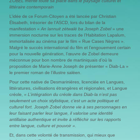
ZOBEL mérite toute sa place dans le paysage culturel et
littéraire contemporain
L’idée de ce Forum-Citoyen a été lancée par Christian
Élisabeth, trésorier de l’ASCD, lors du bilan de la
manifestation «
An lannuit zétwalé ba Joseph Zobel
» une
immersion nocturne sur les traces de l’Habitation Lapalum,
immortalisée au cinéma par le film « Rue Cases Nègres ».
Malgré le succès international du film et l’engouement certain
pour la nouvelle génération, l’œuvre de Zobel demeure
méconnue pour bon nombre de martiniquais d’où la
proposition de Marie-Anne Joseph de présenter « Diab-La »
le premier roman de l’illustre saléen.
Pour cette native de Desmarinières, licenciée en Langues,
littératures, civilisations étrangères et régionales, et Langue
créole,
« L’intégration du créole dans Diab-la n’est pas
seulement un choix stylistique, c’est un acte politique et
culturel fort. Joseph Zobel donne vie à ses personnages en
leur faisant parler leur langue, il valorise une identité
antillaise authentique et invite à réfléchir sur les rapports
entre langue, culture et pouvoir ».
Et, dans cette volonté de transmission, qui mieux que