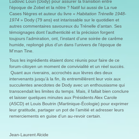
Ludovic Louri (Dody) pour assurer la transition entre
l’époque de Zobel et la nôtre ? Natif lui aussi de La rue
Cases Nègres et auteur du livre «
Habitation Trénelle 1948-
1974
» Dody (79 ans) est intarissable sur le quotidien et
autres commentaires savoureux du Trénelle d’antan. Ses
témoignages dont l’authenticité et la précision forgent
toujours l’admiration, ont, l’instant d’une soirée de carême
humide, replongé plus d’un dans l’univers de l’époque de
M’man Tine.
Tous les ingrédients étaient donc réunis pour faire de ce
forum-citoyen un moment de convivialité et un réel succès.
Quant aux riverains, accrochés aux lèvres des deux
intervenants jusqu’à la fin, ils entremêlèrent leur voix aux
succulentes anecdotes de Dody avec un enthousiasme qui
transcendait les limites du temps. Mais, il fallait bien conclure
et laisser quelques minutes aux Présidents Alex Carole
(ASCD) et Louis Boutrin (Martinique-Écologie) pour exprimer
leur gratitude, partager un pot de l’amitié et adresser leurs
remerciements en guise d’un au-revoir certain.
Jean-Laurent Alcide