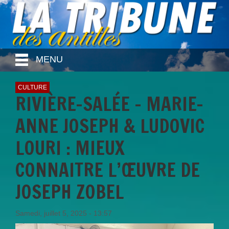
MENU
CULTURE
RIVIÈRE-SALÉE – MARIE-
ANNE JOSEPH & LUDOVIC
LOURI : MIEUX
CONNAITRE L’ŒUVRE DE
JOSEPH ZOBEL
Samedi, juillet 5, 2025 - 13:57