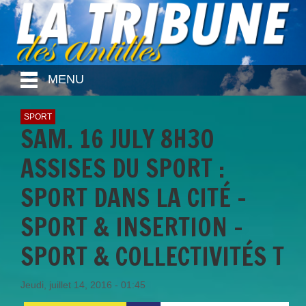
MENU
SPORT
SAM. 16 JULY 8H30
ASSISES DU SPORT :
SPORT DANS LA CITÉ -
SPORT & INSERTION -
SPORT & COLLECTIVITÉS T
Jeudi, juillet 14, 2016 - 01:45