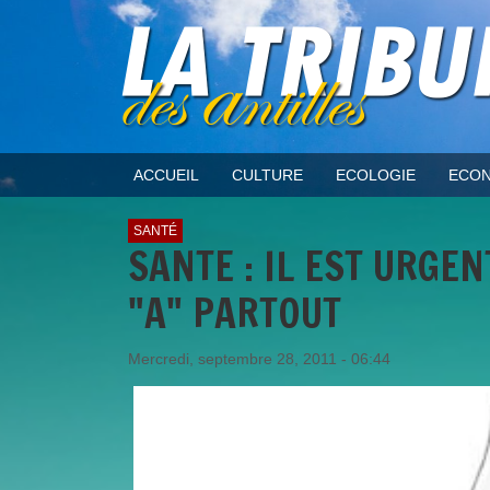
ACCUEIL
CULTURE
ECOLOGIE
ECON
SANTÉ
SANTE : IL EST URGE
"A" PARTOUT
Mercredi, septembre 28, 2011 - 06:44