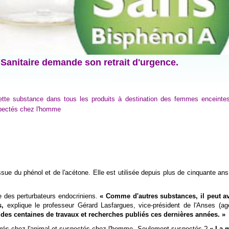
Sanitaire demande son retrait d'urgence.
cette substance dans tous les produits à destination des femmes enceinte
spectés chez l'homme
ue du phénol et de l'acétone. Elle est utilisée depuis plus de cinquante ans
e des perturbateurs endocriniens.
« Comme d'autres substances, il peut av
es,
explique le professeur Gérard Lasfargues, vice-président de l'Anses (a
es centaines de travaux et recherches publiés ces dernières années. »
érés chez l'animal et suspectés chez l'homme. Seulement suspectés ?
« La 