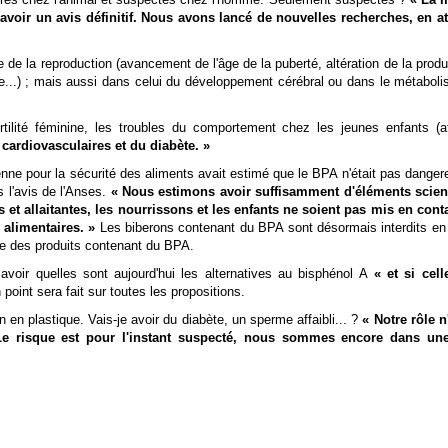
avoir un avis définitif. Nous avons lancé de nouvelles recherches, en a
de la reproduction (avancement de l'âge de la puberté, altération de la produ
...) ; mais aussi dans celui du développement cérébral ou dans le métabol
tilité féminine, les troubles du comportement chez les jeunes enfants (at
cardiovasculaires et du diabète. »
enne pour la sécurité des aliments avait estimé que le BPA n'était pas danger
as l'avis de l'Anses.
« Nous estimons avoir suffisamment d'éléments scien
et allaitantes, les nourrissons et les enfants ne soient pas mis en cont
alimentaires. »
Les biberons contenant du BPA sont désormais interdits en
ue des produits contenant du BPA.
savoir quelles sont aujourd'hui les alternatives au bisphénol A
« et si cell
oint sera fait sur toutes les propositions.
n en plastique. Vais-je avoir du diabète, un sperme affaibli...
?
« Notre rôle n
r. Le risque est pour l'instant suspecté, nous sommes encore dans un