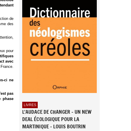
ttendant
ction de
isme des
tention,
eux pour
tifiques
act avec
 France.
es-ci ne
'est pas
e phase
LIVRES
L'AUDACE DE CHANGER - UN NEW
DEAL ÉCOLOGIQUE POUR LA
MARTINIQUE - LOUIS BOUTRIN