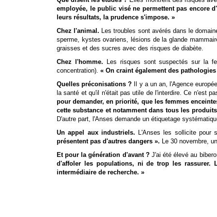
employée, le public visé ne permettent pas encore d'
leurs résultats, la prudence s'impose. »
Chez l'animal.
Les troubles sont avérés dans le domaine 
sperme, kystes ovariens, lésions de la glande mammaire
graisses et des sucres avec des risques de diabète.
Chez l'homme.
Les risques sont suspectés sur la fer
concentration).
« On craint également des pathologies 
Quelles préconisations ?
Il y a un an, l'Agence europé
la santé et qu'il n'était pas utile de l'interdire. Ce n'est p
pour demander, en priorité, que les femmes enceintes 
cette substance et notamment dans tous les produits 
D'autre part, l'Anses demande un étiquetage systématiq
Un appel aux industriels.
L'Anses les sollicite pour 
présentent pas d'autres dangers ».
Le 30 novembre, un p
Et pour la génération d'avant ?
J'ai été élevé au bibero
d'affoler les populations, ni de trop les rassure
intermédiaire de recherche. »