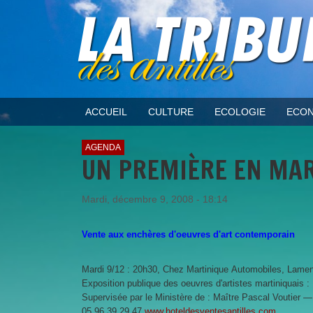
ACCUEIL
CULTURE
ECOLOGIE
ECON
AGENDA
UN PREMIÈRE EN MAR
Mardi, décembre 9, 2008 - 18:14
Vente aux enchères d'oeuvres d'art contemporain
Mardi 9/12 : 20h30, Chez Martinique Automobiles, Lamen
Exposition publique des oeuvres d'artistes martiniquais :
Supervisée par le Ministère de : Maître Pascal Voutier —
05 96 39 29 47
www.hoteldesventesantilles.com