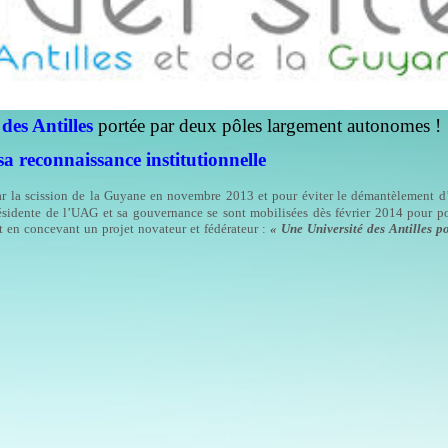
des Antilles
portée par deux pôles largement autonomes !
sa reconnaissance institutionnelle
par la scission de la Guyane en novembre 2013 et pour éviter le démantèlement d
présidente de l’UAG et sa gouvernance se sont mobilisées dès février 2014 pour po
nt en concevant un projet novateur et fédérateur :
« Une Université des Antilles p