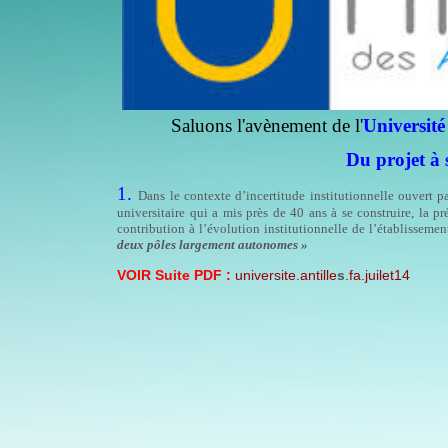
Saluons l'avènement de l'
Université 
Du projet à 
1.
Dans le contexte d’incertitude institutionnelle ouvert 
universitaire qui a mis près de 40 ans à se construire, la 
contribution à l’évolution institutionnelle de l’établisseme
deux pôles largement autonomes »
VOIR Suite PDF :
universite.antille
s
.fa.juilet14