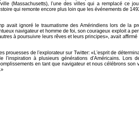
le (Massachusetts), l'une des villes qui a remplacé ce jour
oire qui remonte encore plus loin que les événements de 1492
p avait ignoré le traumatisme des Amérindiens lors de la p
tueux navigateur et homme de foi, son courageux exploit a pe
utres à poursuivre leurs rêves et leurs principes», avait affirmé 
 les prouesses de l'explorateur sur Twitter: «L'esprit de détermina
 l'inspiration à plusieurs générations d'Américains. Lors d
omplissements en tant que navigateur et nous célébrons son
e.»