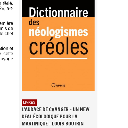
 férié.
», a-t-
remière
rmis de
le chef
tion et
e cette
 voyage
LIVRES
L'AUDACE DE CHANGER - UN NEW
DEAL ÉCOLOGIQUE POUR LA
MARTINIQUE - LOUIS BOUTRIN