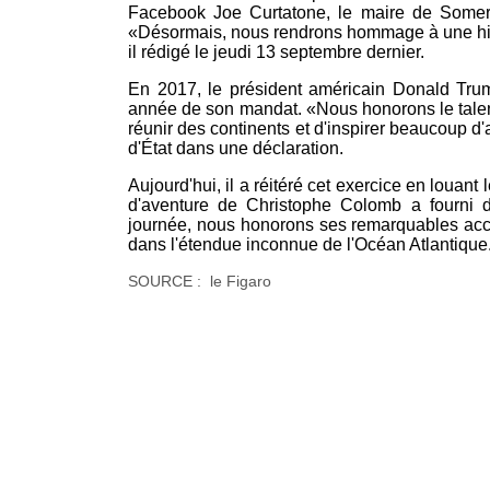
Facebook Joe Curtatone, le maire de Somervil
«Désormais, nous rendrons hommage à une hist
il rédigé le jeudi 13 septembre dernier.
En 2017, le président américain Donald Trum
année de son mandat. «Nous honorons le talen
réunir des continents et d'inspirer beaucoup d'a
d'État dans une déclaration.
Aujourd'hui, il a réitéré cet exercice en louant
d'aventure de Christophe Colomb a fourni de
journée, nous honorons ses remarquables acc
dans l'étendue inconnue de l'Océan Atlantiqu
SOURCE : le Figaro