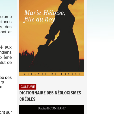
Colomb
htones
s, des
mont et
ué aux
ndiens
euxième
atut de
née des
urs
le
CULTURE
DICTIONNAIRE DES NÉOLOGISMES
CRÉOLES
rit sur