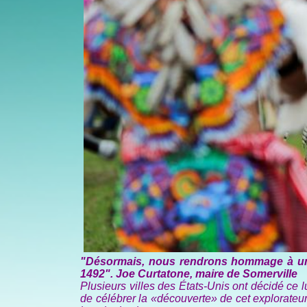
"Désormais, nous rendrons hommage à une
1492". Joe Curtatone, maire de Somerville
Plusieurs villes des États-Unis ont décidé ce l
de célébrer la «découverte» de cet explorateu