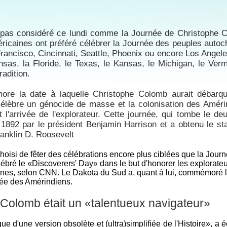
a pas considéré ce lundi comme la Journée de Christophe 
ricaines ont préféré célébrer la Journée des peuples autoc
rancisco, Cincinnati, Seattle, Phoenix ou encore Los Angele
ansas, la Floride, le Texas, le Kansas, le Michigan, le Ver
radition.
re la date à laquelle Christophe Colomb aurait débarq
 célèbre un génocide de masse et la colonisation des Améri
t l'arrivée de l'explorateur. Cette journée, qui tombe le d
 1892 par le président Benjamin Harrison et a obtenu le st
ranklin D. Roosevelt
 choisi de fêter des célébrations encore plus ciblées que la Jour
bré le «Discoverers' Day» dans le but d'honorer les explorate
ennes, selon CNN. Le Dakota du Sud a, quant à lui, commémoré 
née des Amérindiens.
Colomb était un «talentueux navigateur»
 d'une version obsolète et (ultra)simplifiée de l'Histoire», a éc