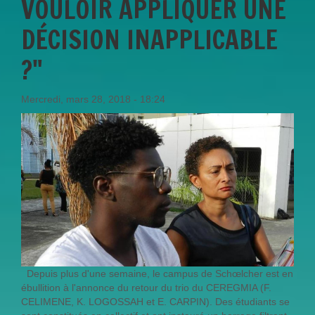
VOULOIR APPLIQUER UNE
DÉCISION INAPPLICABLE
?"
Mercredi, mars 28, 2018 - 18:24
Depuis plus d'une semaine, le campus de Schœlcher est en
ébullition à l'annonce du retour du trio du CEREGMIA (F.
CELIMENE, K. LOGOSSAH et E. CARPIN). Des étudiants se