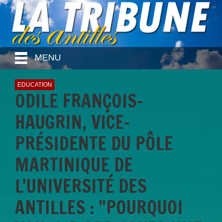
MENU
EDUCATION
ODILE FRANÇOIS-
HAUGRIN, VICE-
PRÉSIDENTE DU PÔLE
MARTINIQUE DE
L'UNIVERSITÉ DES
ANTILLES : "POURQUOI