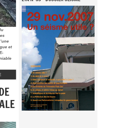
du
les
d’une
gue et
E-
niable
E
DE
ALE