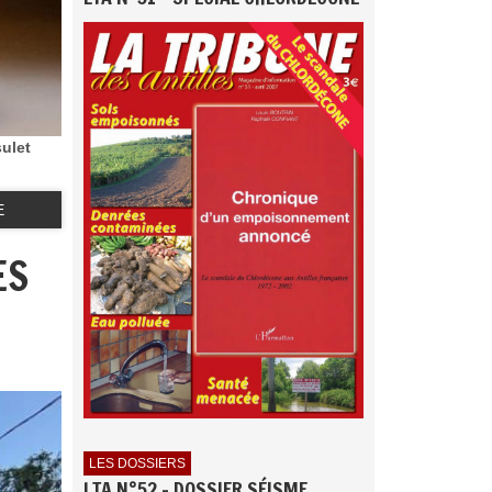
sulet
E
ES
LES DOSSIERS
LTA N°52 - DOSSIER SÉISME