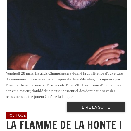
Vendredi 28 mars,
Patrick Chamoiseau
a donné la conférence d'ouverture
du séminaire consacré aux «Politiques du Tout-Monde», co-organisé par
l'Institut du même nom et l'Université Paris VIII. L'occasion d'entendre un
écrivain majeur, doublé d'un penseur essentiel des dominations et des
résistances qui se jouent à même la langue.
LIRE LA SUITE
POLITIQUE
LA FLAMME DE LA HONTE !