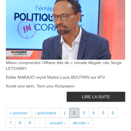
Mieux comprendre l’Affaire dite de « retraite illégale »de Serge
LETCHIMY.
Eddie MARAJO reçoit Maitre Louis BOUTRIN sur ATV.
Kouté pou tann, Tann pou Konpwann
LIRE LA SUITE
PAGES
« premier
‹ précédent
1
2
3
4
5
6
7
8
9
…
suivant ›
dernier »