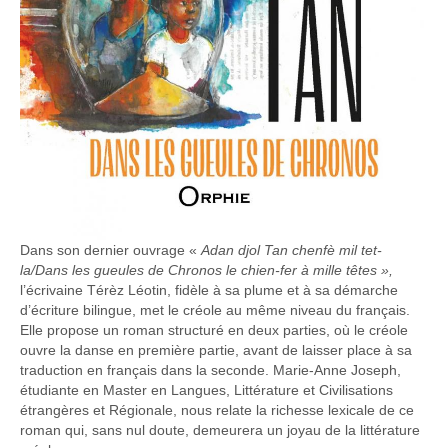
Dans son dernier ouvrage «
Adan djol
T
an
c
henfè mil tet-
la
/
Dans les gueules de
C
hronos
l
e chien
-
fer
à mille têtes »,
l’écrivaine Térèz Léotin, fidèle à sa plume et à sa démarche
d’écriture bilingue, met le créole au même niveau du français.
Elle propose un roman structuré en deux parties, où le créole
ouvre la danse en première partie, avant de laisser place à sa
traduction en français dans la seconde. Marie-Anne Joseph,
étudiante en Master en Langues, Littérature et Civilisations
étrangères et Régionale, nous relate la richesse lexicale de ce
roman qui, sans nul doute, demeurera un joyau de la littérature